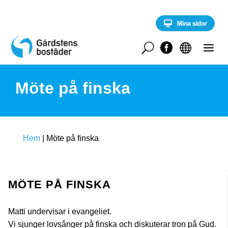
S
k
i
p
t
U


o
c
o
Möte på finska
n
t
e
n
t
Hem
|
Möte på finska
MÖTE PÅ FINSKA
Matti undervisar i evangeliet.
Vi sjunger lovsånger på finska och diskuterar tron på Gud.