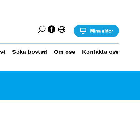
U


st
Söka bostad
Om oss
Kontakta oss