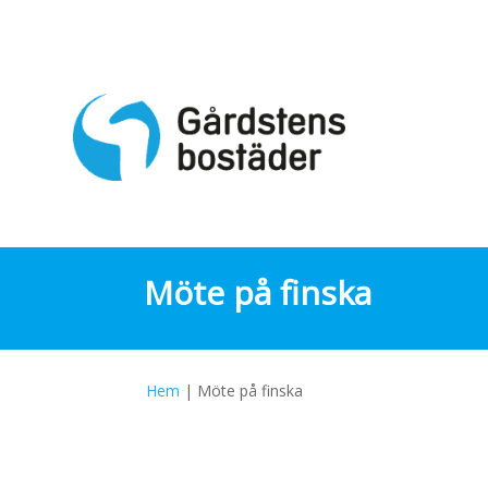
Skip
to
content
Möte på finska
Hem
|
Möte på finska