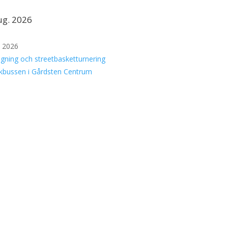
ug. 2026
i 2026
igning och streetbasketturnering
kbussen i Gårdsten Centrum