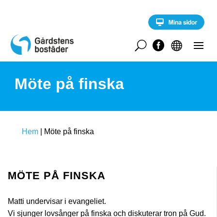
S
k
i
p
t
U


o
c
o
Möte på finska
n
t
e
n
t
Hem
|
Möte på finska
MÖTE PÅ FINSKA
Matti undervisar i evangeliet.
Vi sjunger lovsånger på finska och diskuterar tron på Gud.