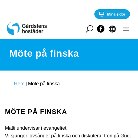
S
k
i
p
t
U


o
c
o
Möte på finska
n
t
e
n
t
Hem
|
Möte på finska
MÖTE PÅ FINSKA
Matti undervisar i evangeliet.
Vi sjunger lovsånger på finska och diskuterar tron på Gud.