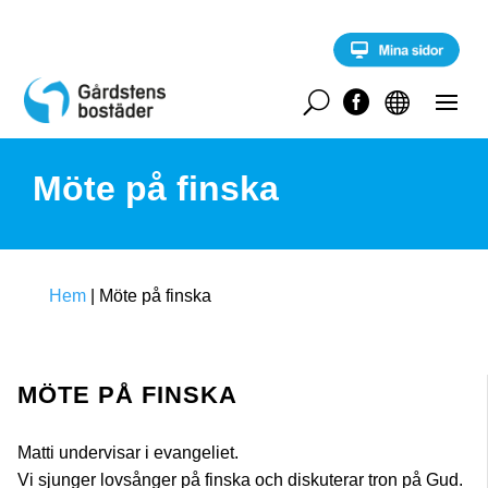
S
k
i
p
t
U


o
c
o
Möte på finska
n
t
e
n
t
Hem
|
Möte på finska
MÖTE PÅ FINSKA
Matti undervisar i evangeliet.
Vi sjunger lovsånger på finska och diskuterar tron på Gud.