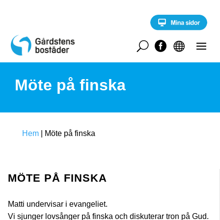
S
k
i
p
t
U


o
c
o
Möte på finska
n
t
e
n
t
Hem
|
Möte på finska
MÖTE PÅ FINSKA
Matti undervisar i evangeliet.
Vi sjunger lovsånger på finska och diskuterar tron på Gud.