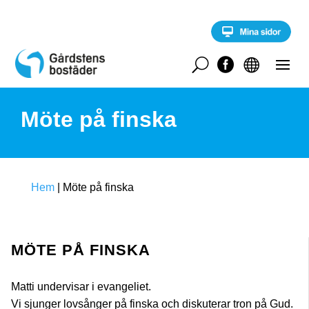
S
k
i
p
t
U


o
c
o
Möte på finska
n
t
e
n
t
Hem
|
Möte på finska
MÖTE PÅ FINSKA
Matti undervisar i evangeliet.
Vi sjunger lovsånger på finska och diskuterar tron på Gud.