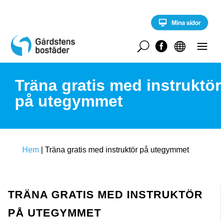
S
k
i
p
t
U


o
c
o
Träna gratis med instruktör
n
t
på utegymmet
e
n
t
Hem
|
Träna gratis med instruktör på utegymmet
TRÄNA GRATIS MED INSTRUKTÖR
PÅ UTEGYMMET