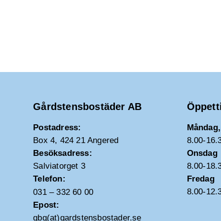
Gårdstensbostäder AB
Öppett
Postadress:
Måndag, 
Box 4, 424 21 Angered
8.00-16.
Besöksadress:
Onsdag
Salviatorget 3
8.00-18.
Telefon:
Fredag
8.00-12.
031 – 332 60 00
Epost:
gbg(at)gardstensbostader.se