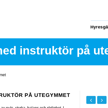
Hyresgä
med instruktör på 
mmet
TRUKTÖR PÅ UTEGYMMET
v puls, styrka, balans och rörlighet. I