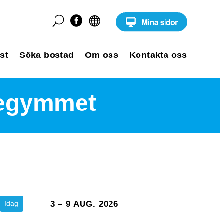
U


st
Söka bostad
Om oss
Kontakta oss
utegymmet
Idag
3 – 9 AUG. 2026