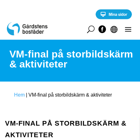
S
k
i
p
t
U


o
c
o
VM-final på storbildskärm
n
t
& aktiviteter
e
n
t
Hem
|
VM-final på storbildskärm & aktiviteter
VM-FINAL PÅ STORBILDSKÄRM &
AKTIVITETER