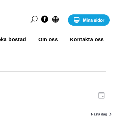
U


ka bostad
Om oss
Kontakta oss
E
V
D
v
a
e
Y
g
n
e
Nästa dag
-
m
a
N