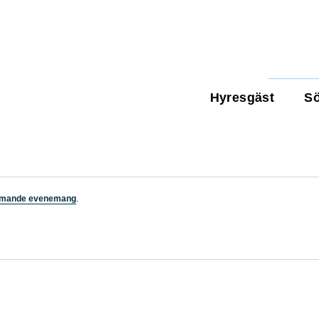
Hyresgäst
Sö
mmande evenemang
.