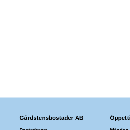
2025
d
a
t
u
m
.
Gårdstensbostäder AB
Öppett