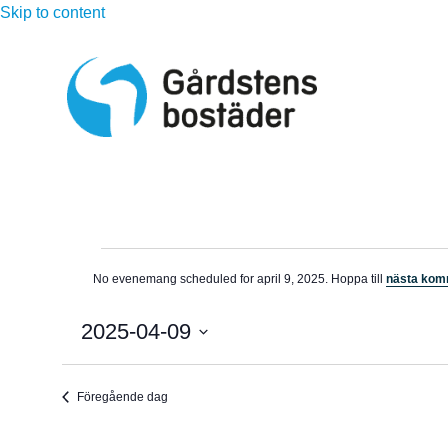
Skip to content
Evenemang
No evenemang scheduled for april 9, 2025. Hoppa till
nästa ko
N
för
o
t
2025-04-09
i
april
s
V
ä
9,
Föregående dag
l
j