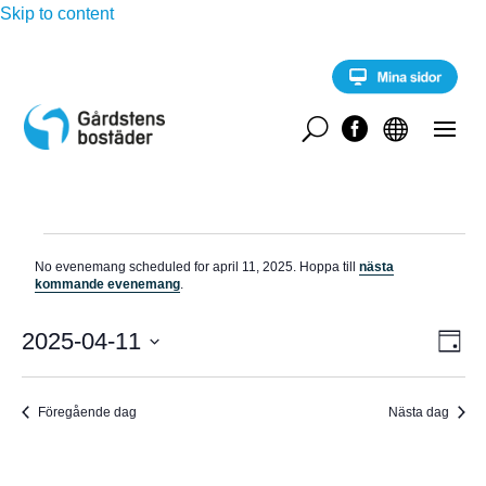
Skip to content
U


Evenemang
No evenemang scheduled for april 11, 2025. Hoppa till
nästa
för
N
kommande evenemang
.
o
april
t
E
i
2025-04-11
V
11,
D
v
s
a
V
e
2025
Y
g
n
ä
e
Föregående dag
Nästa dag
-
l
m
a
j
N
n
d