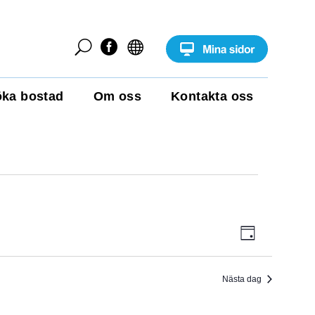
U


ka bostad
Om oss
Kontakta oss
E
V
D
v
a
e
Y
g
n
e
Nästa dag
-
m
a
N