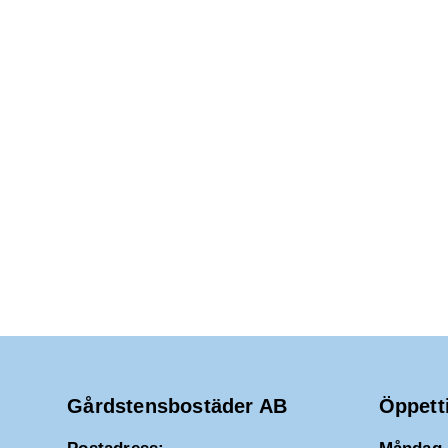
2025
d
a
t
u
m
.
Gårdstensbostäder AB
Öppett