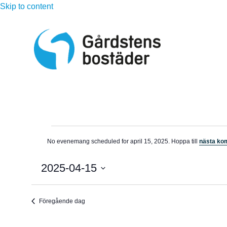
Skip to content
Evenemang
No evenemang scheduled for april 15, 2025. Hoppa till
nästa k
N
för
o
t
2025-04-15
i
april
s
V
ä
15,
Föregående dag
l
j