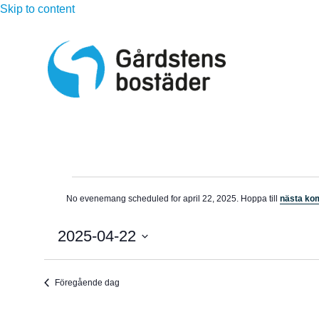
Skip to content
Evenemang
No evenemang scheduled for april 22, 2025. Hoppa till
nästa k
N
för
o
t
2025-04-22
i
april
s
V
ä
22,
Föregående dag
l
j