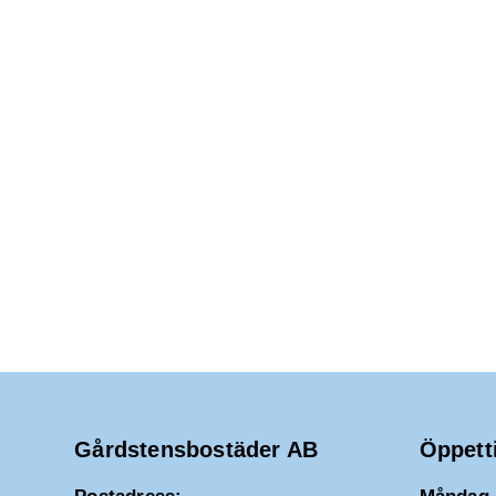
2025
d
a
t
u
m
.
Gårdstensbostäder AB
Öppett