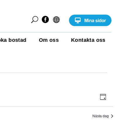
U


ka bostad
Om oss
Kontakta oss
E
V
D
v
a
e
Y
g
n
e
Nästa dag
-
m
a
N