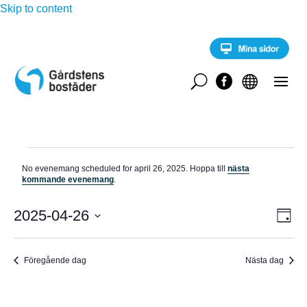
Skip to content
U


Evenemang
No evenemang scheduled for april 26, 2025. Hoppa till
nästa
för
N
kommande evenemang
.
o
april
t
E
i
2025-04-26
V
26,
D
v
s
a
V
e
2025
Y
g
n
ä
e
Föregående dag
Nästa dag
-
l
m
a
j
N
n
d