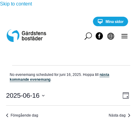
Skip to content
U


Evenemang
No evenemang scheduled for juni 16, 2025. Hoppa till
nästa
för
N
kommande evenemang
.
o
juni
t
E
i
2025-06-16
V
16,
D
v
s
a
V
e
2025
Y
g
n
ä
e
Föregående dag
Nästa dag
-
l
m
a
j
N
n
d