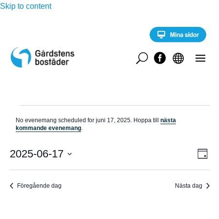
Skip to content
U


Evenemang
No evenemang scheduled for juni 17, 2025. Hoppa till
nästa
för
N
kommande evenemang
.
o
juni
t
E
i
2025-06-17
V
17,
D
v
s
a
V
e
2025
Y
g
n
ä
e
Föregående dag
Nästa dag
-
l
m
a
j
N
n
d