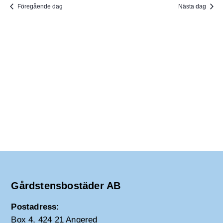
I
v
m
Föregående dag
Nästa dag
i
.
G
g
e
E
r
i
R
n
g
I
N
G
Gårdstensbostäder AB
Postadress:
Box 4, 424 21 Angered