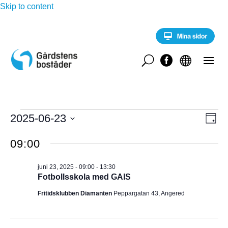
Skip to content
U


Evenemang
E
2025-06-23
V
D
v
för
a
V
e
Y
g
09:00
n
ä
juni
e
-
l
m
23,
juni 23, 2025 - 09:00
-
13:30
a
j
N
Fotbollsskola med GAIS
2025
n
d
g
A
Fritidsklubben Diamanten
Peppargatan 43, Angered
a
v
y
t
V
n
u
a