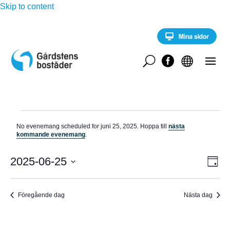
Skip to content
U


Evenemang
No evenemang scheduled for juni 25, 2025. Hoppa till
nästa
för
N
kommande evenemang
.
o
juni
t
E
i
2025-06-25
V
25,
D
v
s
a
V
e
2025
Y
g
n
ä
e
Föregående dag
Nästa dag
-
l
m
a
j
N
n
d