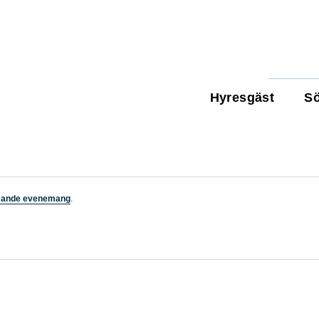
Hyresgäst
Sö
mande evenemang
.