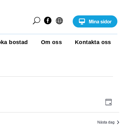
U


ka bostad
Om oss
Kontakta oss
E
V
D
v
a
e
Y
g
n
e
Nästa dag
-
m
a
N