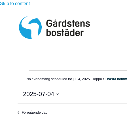
Skip to content
Evenemang
No evenemang scheduled for juli 4, 2025. Hoppa till
nästa kom
N
för
o
t
2025-07-04
i
juli
s
V
ä
4,
Föregående dag
l
j