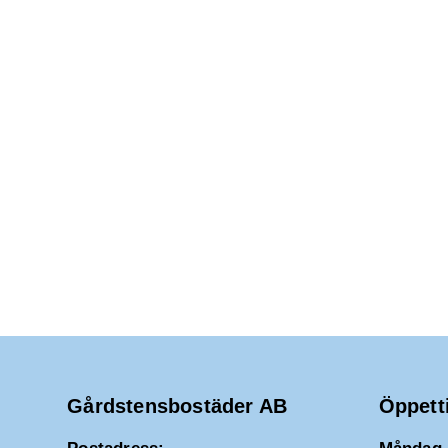
2025
d
a
t
u
m
.
Gårdstensbostäder AB
Öppett