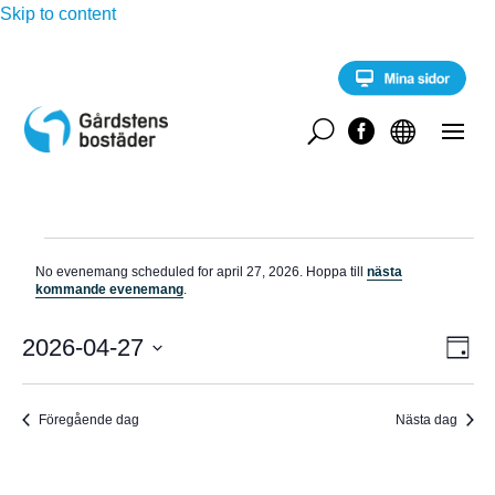
Skip to content
U


Evenemang
No evenemang scheduled for april 27, 2026. Hoppa till
nästa
för
N
kommande evenemang
.
o
april
t
E
i
2026-04-27
V
27,
D
v
s
a
V
e
2026
Y
g
n
ä
e
Föregående dag
Nästa dag
-
l
m
a
j
N
n
d