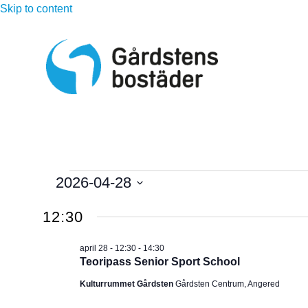
Skip to content
Evenemang
2026-04-28
V
för
12:30
ä
l
april
april 28 - 12:30
-
14:30
j
Teoripass Senior Sport School
d
28,
Kulturrummet Gårdsten
Gårdsten Centrum, Angered
a
t