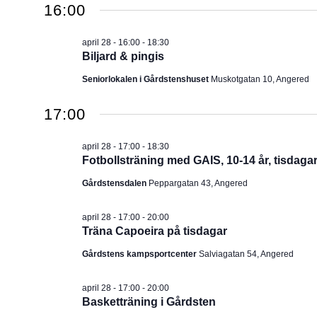
2026
16:00
u
m
april 28 - 16:00
-
18:30
.
Biljard & pingis
Seniorlokalen i Gårdstenshuset
Muskotgatan 10, Angered
17:00
april 28 - 17:00
-
18:30
Fotbollsträning med GAIS, 10-14 år, tisdaga
Gårdstensdalen
Peppargatan 43, Angered
april 28 - 17:00
-
20:00
Träna Capoeira på tisdagar
Gårdstens kampsportcenter
Salviagatan 54, Angered
april 28 - 17:00
-
20:00
Basketträning i Gårdsten