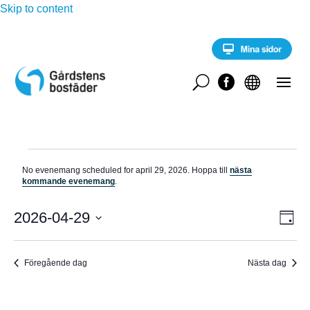
Skip to content
U


Evenemang
No evenemang scheduled for april 29, 2026. Hoppa till
nästa
för
N
kommande evenemang
.
o
april
t
E
i
2026-04-29
V
29,
D
v
s
a
V
e
2026
Y
g
n
ä
e
Föregående dag
Nästa dag
-
l
m
a
j
N
n
d