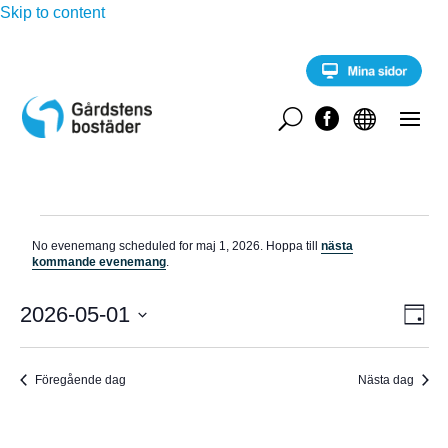
Skip to content
U


Evenemang
No evenemang scheduled for maj 1, 2026. Hoppa till
nästa
för
N
kommande evenemang
.
o
maj
t
E
i
2026-05-01
V
1,
D
v
s
a
V
e
2026
Y
g
n
ä
e
Föregående dag
Nästa dag
-
l
m
a
j
N
n
d