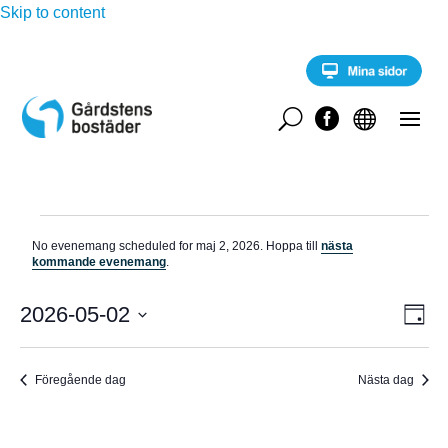
Skip to content
U


Evenemang
No evenemang scheduled for maj 2, 2026. Hoppa till
nästa
för
N
kommande evenemang
.
o
maj
t
E
i
2026-05-02
V
2,
D
v
s
a
V
e
2026
Y
g
n
ä
e
Föregående dag
Nästa dag
-
l
m
a
j
N
n
d