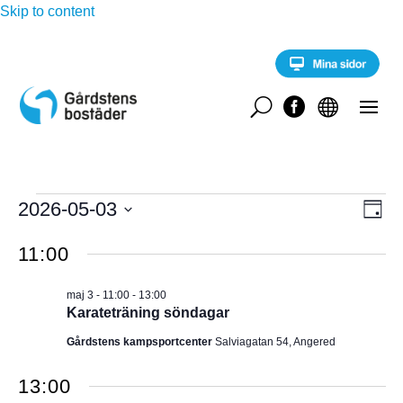
Skip to content
U


Evenemang
E
2026-05-03
V
D
v
för
a
V
e
Y
g
11:00
n
ä
maj
e
-
l
m
3,
maj 3 - 11:00
-
13:00
a
j
N
Karateträning söndagar
2026
n
d
g
A
Gårdstens kampsportcenter
Salviagatan 54, Angered
a
v
y
t
V
n
13:00
u
a