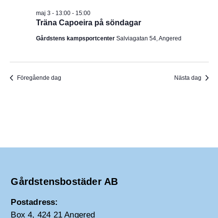
I
v
m
maj 3 - 13:00
-
15:00
i
.
G
Träna Capoeira på söndagar
g
e
E
Gårdstens kampsportcenter
Salviagatan 54, Angered
r
i
R
n
g
I
Föregående dag
Nästa dag
N
G
Gårdstensbostäder AB
Postadress:
Box 4, 424 21 Angered