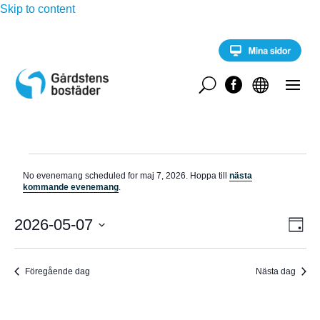
Skip to content
U


Evenemang
No evenemang scheduled for maj 7, 2026. Hoppa till
nästa
för
N
kommande evenemang
.
o
maj
t
E
i
2026-05-07
V
7,
D
v
s
a
V
e
2026
Y
g
n
ä
e
Föregående dag
Nästa dag
-
l
m
a
j
N
n
d