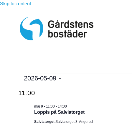
Skip to content
Evenemang
2026-05-09
V
för
11:00
ä
l
maj
maj 9 - 11:00
-
14:00
j
Loppis på Salviatorget
d
9,
Salviatorget
Salviatorget 3, Angered
a
t