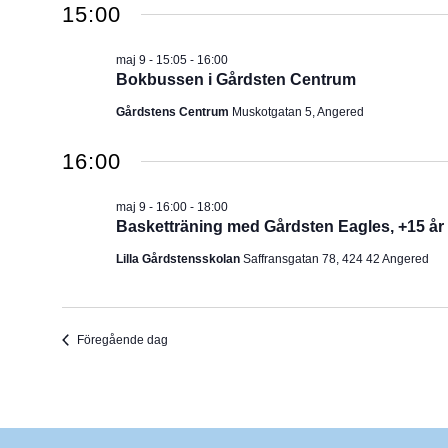
2026
15:00
u
m
maj 9 - 15:05
-
16:00
.
Bokbussen i Gårdsten Centrum
Gårdstens Centrum
Muskotgatan 5, Angered
16:00
maj 9 - 16:00
-
18:00
Basketträning med Gårdsten Eagles, +15 år
Lilla Gårdstensskolan
Saffransgatan 78, 424 42 Angered
Föregående dag