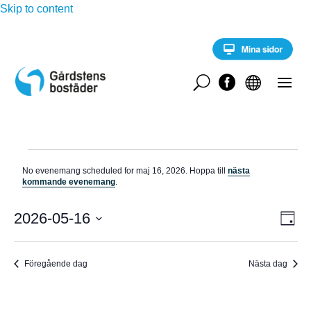
Skip to content
U


Evenemang
No evenemang scheduled for maj 16, 2026. Hoppa till
nästa
för
N
kommande evenemang
.
o
maj
t
E
i
2026-05-16
V
16,
D
v
s
a
V
e
2026
Y
g
n
ä
e
Föregående dag
Nästa dag
-
l
m
a
j
N
n
d