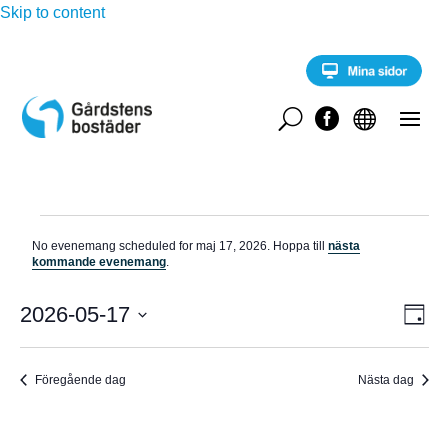
Skip to content
U


Evenemang
No evenemang scheduled for maj 17, 2026. Hoppa till
nästa
för
N
kommande evenemang
.
o
maj
t
E
i
2026-05-17
V
17,
D
v
s
a
V
e
2026
Y
g
n
ä
e
Föregående dag
Nästa dag
-
l
m
a
j
N
n
d