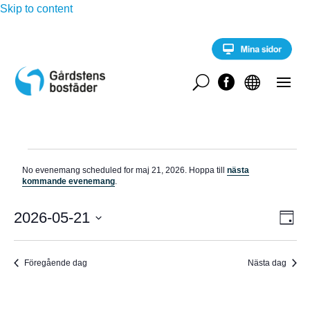
Skip to content
U


Evenemang
No evenemang scheduled for maj 21, 2026. Hoppa till
nästa
för
N
kommande evenemang
.
o
maj
t
E
i
2026-05-21
V
21,
D
v
s
a
V
e
2026
Y
g
n
ä
e
Föregående dag
Nästa dag
-
l
m
a
j
N
n
d