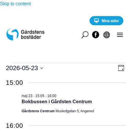
Skip to content
U


Evenemang
E
2026-05-23
V
D
v
för
a
V
e
Y
g
15:00
n
ä
maj
e
-
l
m
23,
maj 23 - 15:05
-
16:00
a
j
N
Bokbussen i Gårdsten Centrum
2026
n
d
g
A
Gårdstens Centrum
Muskotgatan 5, Angered
a
v
y
t
V
n
16:00
u
a