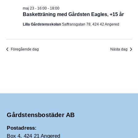
I
v
m
maj 23 - 16:00
-
18:00
i
.
G
Basketträning med Gårdsten Eagles, +15 år
g
e
E
Lilla Gårdstensskolan
Saffransgatan 78, 424 42 Angered
r
i
R
n
g
I
Föregående dag
Nästa dag
N
G
Gårdstensbostäder AB
Postadress:
Box 4, 424 21 Angered