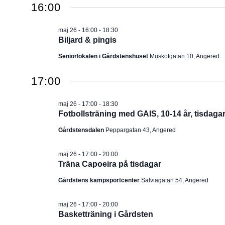
2026
16:00
u
m
maj 26 - 16:00
-
18:30
.
Biljard & pingis
Seniorlokalen i Gårdstenshuset
Muskotgatan 10, Angered
17:00
maj 26 - 17:00
-
18:30
Fotbollsträning med GAIS, 10-14 år, tisdaga
Gårdstensdalen
Peppargatan 43, Angered
maj 26 - 17:00
-
20:00
Träna Capoeira på tisdagar
Gårdstens kampsportcenter
Salviagatan 54, Angered
maj 26 - 17:00
-
20:00
Basketträning i Gårdsten