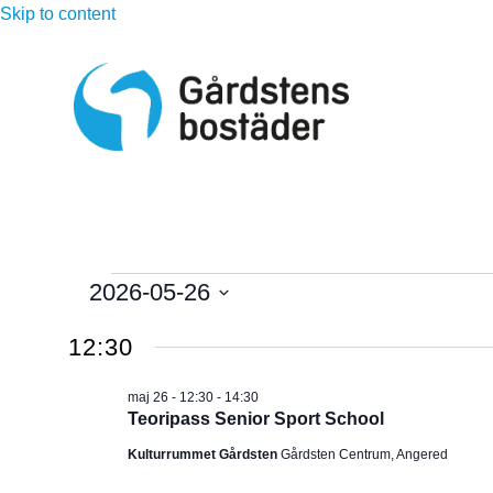
Skip to content
Evenemang
2026-05-26
V
för
12:30
ä
l
maj
maj 26 - 12:30
-
14:30
j
Teoripass Senior Sport School
d
26,
Kulturrummet Gårdsten
Gårdsten Centrum, Angered
a
t