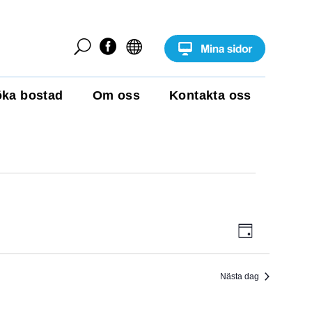
U


ka bostad
Om oss
Kontakta oss
E
V
D
v
a
e
Y
g
n
e
Nästa dag
-
m
a
N