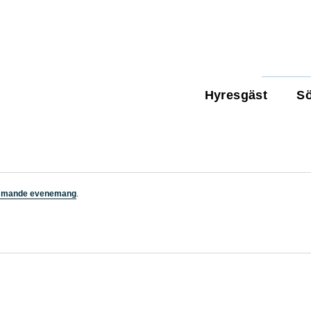
Hyresgäst
Sö
mmande evenemang
.