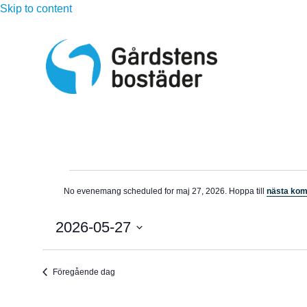
Skip to content
Evenemang
No evenemang scheduled for maj 27, 2026. Hoppa till
nästa ko
N
för
o
t
2026-05-27
i
maj
s
V
ä
27,
Föregående dag
l
j