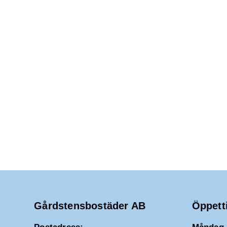
2026
d
a
t
u
m
.
Gårdstensbostäder AB
Öppett