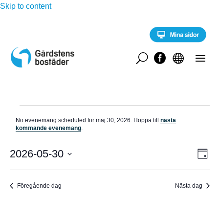
Skip to content
U


Evenemang
No evenemang scheduled for maj 30, 2026. Hoppa till
nästa
för
N
kommande evenemang
.
o
maj
t
E
i
2026-05-30
V
30,
D
v
s
a
V
e
2026
Y
g
n
ä
e
Föregående dag
Nästa dag
-
l
m
a
j
N
n
d