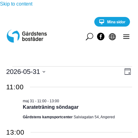
Skip to content
U


Evenemang
E
2026-05-31
V
D
v
för
a
V
e
Y
g
11:00
n
ä
maj
e
-
l
m
31,
maj 31 - 11:00
-
13:00
a
j
N
Karateträning söndagar
2026
n
d
g
A
Gårdstens kampsportcenter
Salviagatan 54, Angered
a
v
y
t
V
n
13:00
u
a