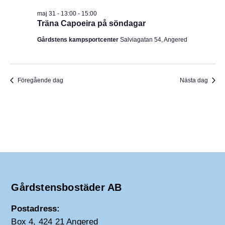
I
v
m
maj 31 - 13:00
-
15:00
i
.
G
Träna Capoeira på söndagar
g
e
E
Gårdstens kampsportcenter
Salviagatan 54, Angered
r
i
R
n
g
I
Föregående dag
Nästa dag
N
G
Gårdstensbostäder AB
Postadress:
Box 4, 424 21 Angered