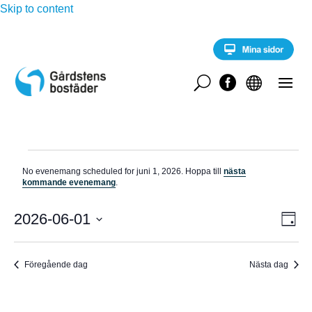
Skip to content
U


Evenemang
No evenemang scheduled for juni 1, 2026. Hoppa till
nästa
för
N
kommande evenemang
.
o
juni
t
E
i
2026-06-01
V
1,
D
v
s
a
V
e
2026
Y
g
n
ä
e
Föregående dag
Nästa dag
-
l
m
a
j
N
n
d