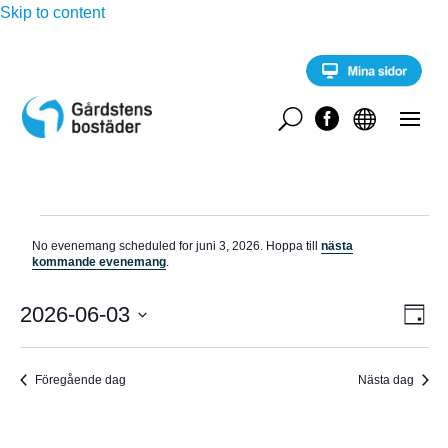
Skip to content
U


Evenemang
No evenemang scheduled for juni 3, 2026. Hoppa till
nästa
för
N
kommande evenemang
.
o
juni
t
E
i
2026-06-03
V
3,
D
v
s
a
V
e
2026
Y
g
n
ä
e
Föregående dag
Nästa dag
-
l
m
a
j
N
n
d