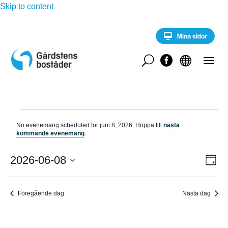
Skip to content
U


Evenemang
No evenemang scheduled for juni 8, 2026. Hoppa till
nästa
för
N
kommande evenemang
.
o
juni
t
E
i
2026-06-08
V
8,
D
v
s
a
V
e
2026
Y
g
n
ä
e
Föregående dag
Nästa dag
-
l
m
a
j
N
n
d