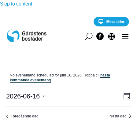
Skip to content
U


Evenemang
No evenemang scheduled for juni 16, 2026. Hoppa till
nästa
för
N
kommande evenemang
.
o
juni
t
E
i
2026-06-16
V
16,
D
v
s
a
V
e
2026
Y
g
n
ä
e
Föregående dag
Nästa dag
-
l
m
a
j
N
n
d