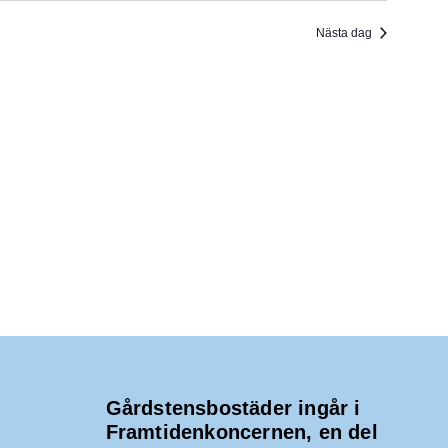
V
n
a
Nästa dag
I
v
i
G
g
e
E
r
i
R
n
g
I
N
G
Gårdstensbostäder ingår i
Framtidenkoncernen, en del