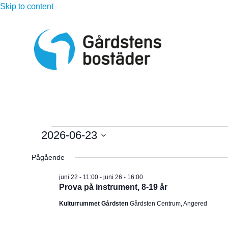
Skip to content
Evenemang
2026-06-23
V
för
Pågående
ä
l
juni
juni 22 - 11:00
-
juni 26 - 16:00
Prova på instrument, 8-19 år
j
d
23,
Kulturrummet Gårdsten
Gårdsten Centrum, Angered
a
t