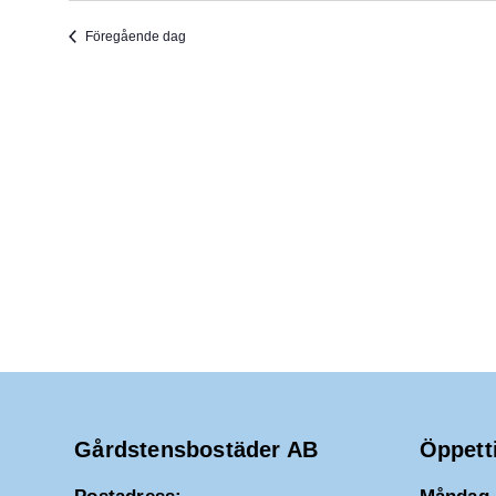
2026
u
Föregående dag
m
.
Gårdstensbostäder AB
Öppett