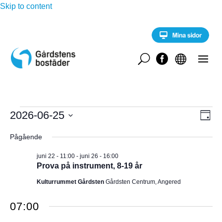
Skip to content
U


Evenemang
E
2026-06-25
V
D
v
för
a
V
e
Y
g
Pågående
n
ä
juni
e
-
l
m
juni 22 - 11:00
-
juni 26 - 16:00
25,
a
Prova på instrument, 8-19 år
j
N
2026
n
d
Kulturrummet Gårdsten
Gårdsten Centrum, Angered
g
A
a
v
y
t
07:00
V
n
u
a