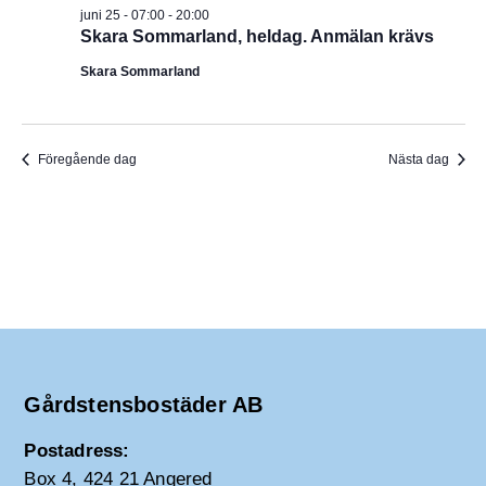
I
v
m
juni 25 - 07:00
-
20:00
i
Skara Sommarland, heldag. Anmälan krävs
.
G
g
e
Skara Sommarland
E
r
i
R
n
g
Föregående dag
Nästa dag
I
N
G
Gårdstensbostäder AB
Postadress:
Box 4, 424 21 Angered