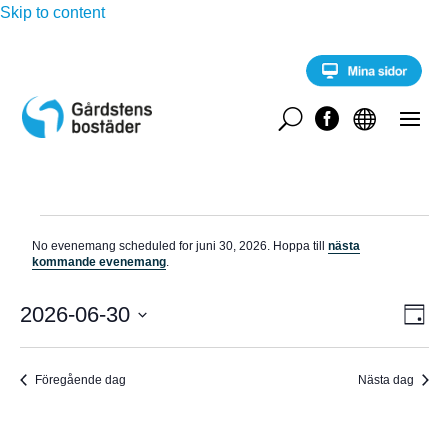
Skip to content
U


Evenemang
No evenemang scheduled for juni 30, 2026. Hoppa till
nästa
för
N
kommande evenemang
.
o
juni
t
E
i
2026-06-30
V
30,
D
v
s
a
V
e
2026
Y
g
n
ä
e
Föregående dag
Nästa dag
-
l
m
a
j
N
n
d