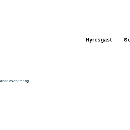
Hyresgäst
Sö
mande evenemang
.