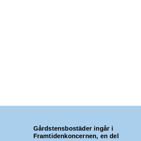
n
g
A
v
y
V
n
a
I
v
i
G
g
e
E
r
i
R
n
g
I
N
G
Gårdstensbostäder ingår i
Framtidenkoncernen, en del