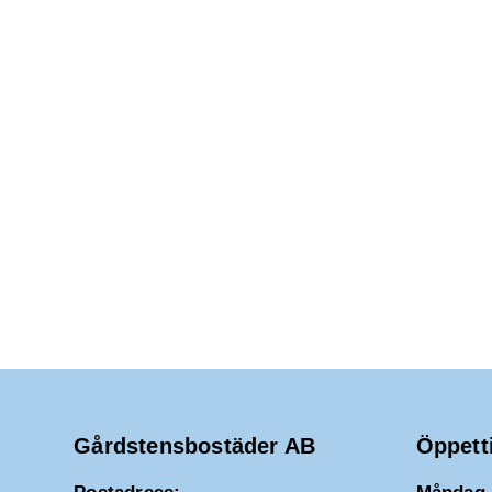
2026
d
a
t
u
m
.
Gårdstensbostäder AB
Öppett