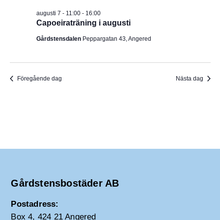
I
v
m
augusti 7 - 11:00
-
16:00
i
.
G
Capoeiraträning i augusti
g
e
E
Gårdstensdalen
Peppargatan 43, Angered
r
i
R
n
g
I
Föregående dag
Nästa dag
N
G
Gårdstensbostäder AB
Postadress:
Box 4, 424 21 Angered