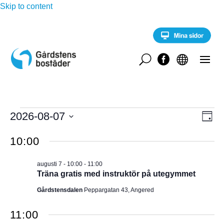
Skip to content
U


Evenemang
E
2026-08-07
V
D
v
för
a
V
e
Y
g
10:00
n
ä
augusti
e
-
l
m
7,
augusti 7 - 10:00
-
11:00
a
j
N
Träna gratis med instruktör på utegymmet
2026
n
d
g
A
Gårdstensdalen
Peppargatan 43, Angered
a
v
y
t
V
n
11:00
u
a