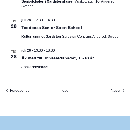
Seniorlokalen i Gårdstenshuset
Muskotgatan 10, Angered,
Sverige
juli 28 - 12:30
-
14:30
TIS
28
Teoripass Senior Sport School
Kulturrummet Gårdsten
Gårdsten Centrum, Angered, Sweden
juli 28 - 13:30
-
18:30
TIS
28
Åk med till Jonseredsbadet, 13-18 år
Jonseredsbadet
Evenemang
Even
Föregående
Idag
Nästa