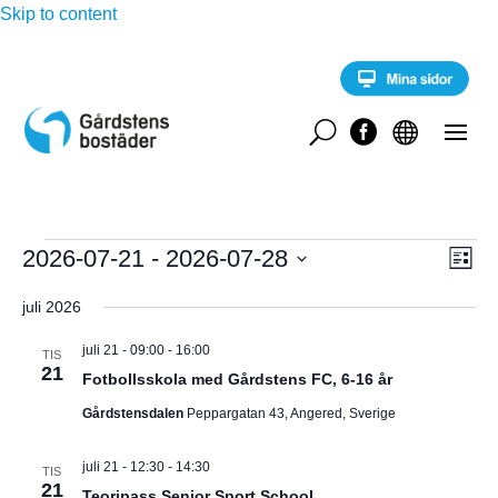
Skip to content
U


Evenemang
E
2026-07-21
 - 
2026-07-28
V
L
v
i
V
e
Y
s
juli 2026
n
ä
t
e
-
l
a
m
juli 21 - 09:00
-
16:00
TIS
a
21
j
Fotbollsskola med Gårdstens FC, 6-16 år
N
n
d
g
Gårdstensdalen
Peppargatan 43, Angered, Sverige
A
a
v
y
t
V
juli 21 - 12:30
-
14:30
n
TIS
u
21
a
Teoripass Senior Sport School