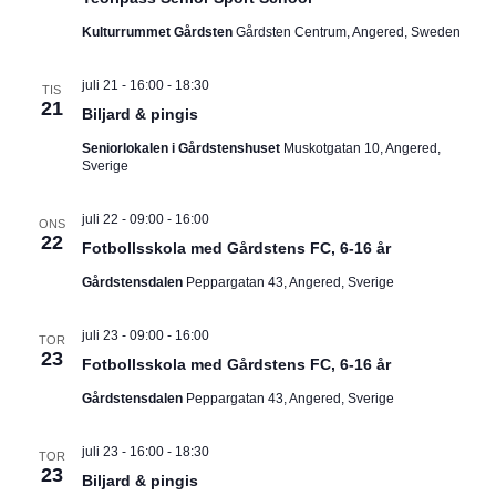
I
v
m
i
Kulturrummet Gårdsten
Gårdsten Centrum, Angered, Sweden
.
G
g
e
juli 21 - 16:00
-
18:30
E
r
TIS
21
i
Biljard & pingis
R
n
Seniorlokalen i Gårdstenshuset
Muskotgatan 10, Angered,
g
Sverige
I
N
juli 22 - 09:00
-
16:00
ONS
22
Fotbollsskola med Gårdstens FC, 6-16 år
G
Gårdstensdalen
Peppargatan 43, Angered, Sverige
juli 23 - 09:00
-
16:00
TOR
23
Fotbollsskola med Gårdstens FC, 6-16 år
Gårdstensdalen
Peppargatan 43, Angered, Sverige
juli 23 - 16:00
-
18:30
TOR
23
Biljard & pingis