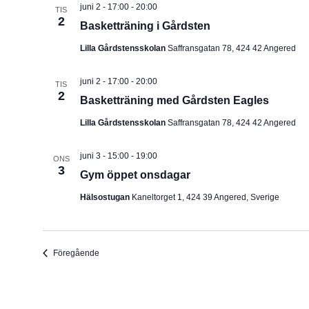
juni 2 - 17:00
-
20:00
TIS
2
Basketträning i Gårdsten
Lilla Gårdstensskolan
Saffransgatan 78, 424 42 Angered
juni 2 - 17:00
-
20:00
TIS
2
Basketträning med Gårdsten Eagles
Lilla Gårdstensskolan
Saffransgatan 78, 424 42 Angered
juni 3 - 15:00
-
19:00
ONS
3
Gym öppet onsdagar
Hälsostugan
Kaneltorget 1, 424 39 Angered, Sverige
Evenemang
Föregående