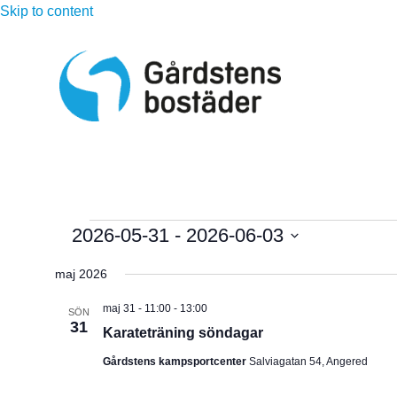
Skip to content
Evenemang
2026-05-31
 - 
2026-06-03
V
maj 2026
ä
l
maj 31 - 11:00
-
13:00
SÖN
31
j
Karateträning söndagar
d
Gårdstens kampsportcenter
Salviagatan 54, Angered
a
t