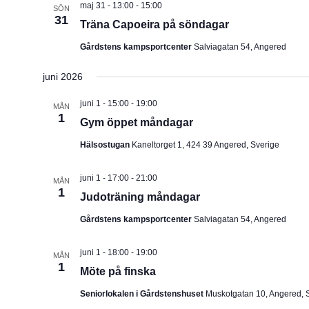
maj 31 - 13:00
-
15:00
SÖN
u
31
Träna Capoeira på söndagar
m
Gårdstens kampsportcenter
Salviagatan 54, Angered
.
juni 2026
juni 1 - 15:00
-
19:00
MÅN
1
Gym öppet måndagar
Hälsostugan
Kaneltorget 1, 424 39 Angered, Sverige
juni 1 - 17:00
-
21:00
MÅN
1
Judoträning måndagar
Gårdstens kampsportcenter
Salviagatan 54, Angered
juni 1 - 18:00
-
19:00
MÅN
1
Möte på finska
Seniorlokalen i Gårdstenshuset
Muskotgatan 10, Angered, 