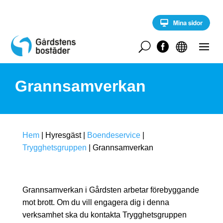
S
k
i
p
t
U


o
c
o
Grannsamverkan
n
t
e
n
t
Hem
|
Hyresgäst
|
Boendeservice
|
Trygghetsgruppen
|
Grannsamverkan
Grannsamverkan i Gårdsten arbetar förebyggande
mot brott. Om du vill engagera dig i denna
verksamhet ska du kontakta Trygghetsgruppen