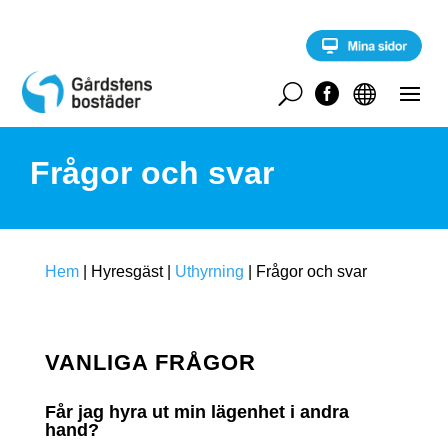
S
k
i
p
t
U


o
c
o
Frågor och svar
n
t
e
n
t
Hem
|
Hyresgäst
|
Uthyrning
|
Frågor och svar
VANLIGA FRÅGOR
Får jag hyra ut min lägenhet i andra
hand?