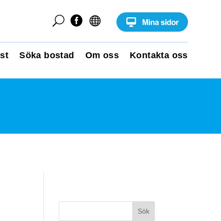
U


st
Söka bostad
Om oss
Kontakta oss
Sök