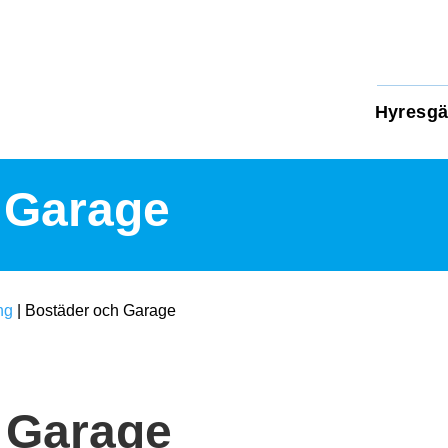
Hyresgä
 Garage
ng
|
Bostäder och Garage
 Garage