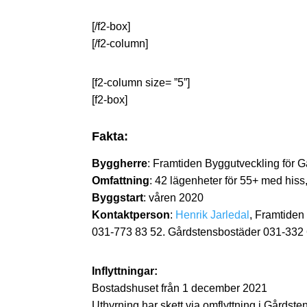
[/f2-box]
[/f2-column]
[f2-column size= ”5”]
[f2-box]
Fakta:
Byggherre
: Framtiden Byggutveckling för 
Omfattning
: 42 lägenheter för 55+ med his
Byggstart
: våren 2020
Kontaktperson
:
Henrik Jarledal
, Framtiden
031-773 83 52. Gårdstensbostäder 031-332 
Inflyttningar:
Bostadshuset från 1 december 2021
Uthyrning har skett via omflyttning i Gårdste