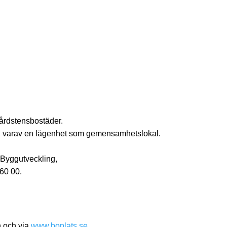
Gårdstensbostäder.
s, varav en lägenhet som gemensamhetslokal.
 Byggutveckling,
60 00.
n och via
www.boplats.se
.