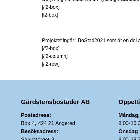
[/f2-box]
[f2-box]
Projektet ingår i BoStad2021 som är en del
[/f2-box]
[/f2-column]
[/f2-row]
Gårdstensbostäder AB
Öppett
Postadress:
Måndag, 
Box 4, 424 21 Angered
8.00-16.
Besöksadress:
Onsdag
Salviatorget 3
8.00-18.